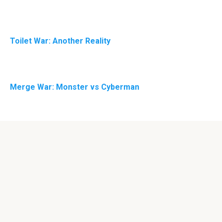
Toilet War: Another Reality
Merge War: Monster vs Cyberman
© 2026 ToiletSkibidi.ru
Неофициальный фан-сайт, на котором можно скачать
все игры Skibidi Toilet бесплатно. Все права принадлежат
разработчикам.