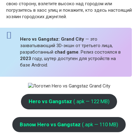
свою сторону, взлетите высоко над городом или
погрузитесь в хаос улиц и покажите, кто здесь настоящий
хозяин городских джунглей.
Hero vs Gangstaz: Grand City
— это
захватывающий 3D-экшн от третьего лица,
разработанный
chad game
. Релиз состоялся в
2023
году, шутер доступен для устройств на
базе Android.
Hero vs Gangstaz
(.apk — 122 MB)
Взлом Hero vs Gangstaz
(.apk — 110 MB)